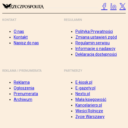
KONTAKT
REGULAMIN
O nas
Polityka Prywatności
Kontakt
Zmiana ustawień zgód
Napisz do nas
Regulamin serwisu
Informacje o nadawcy
Deklaracja dostępności
REKLAMA I PRENUMERATA
PARTNERZY
Reklama
E-kiosk.pl
Ogłoszenia
E-gazety.pl
Prenumerata
Nexto.pl
Archiwum
Mała księgowość
Kancelarierp.pl
Wieści Rolnicze
Życie Warszawy