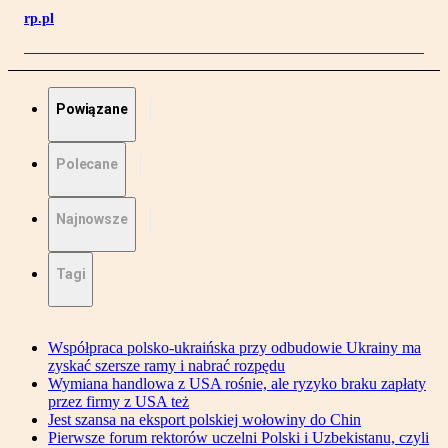
rp.pl
Powiązane
Polecane
Najnowsze
Tagi
Współpraca polsko-ukraińska przy odbudowie Ukrainy ma
zyskać szersze ramy i nabrać rozpędu
Wymiana handlowa z USA rośnie, ale ryzyko braku zapłaty
przez firmy z USA też
Jest szansa na eksport polskiej wołowiny do Chin
Pierwsze forum rektorów uczelni Polski i Uzbekistanu, czyli