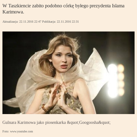
W Taszkiencie zabito podobno córkę byłego prezydenta Islama
Karimowa.
Aktualizacja:
22.11.2016 22:47
Publikacja:
22.11.2016 22:31
Gulnara Karimowa jako piosenkarka &quot;Googoosha&quot;
Foto: www.youtube.com