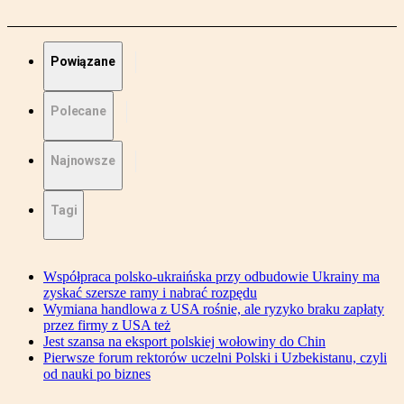
Powiązane
Polecane
Najnowsze
Tagi
Współpraca polsko-ukraińska przy odbudowie Ukrainy ma
zyskać szersze ramy i nabrać rozpędu
Wymiana handlowa z USA rośnie, ale ryzyko braku zapłaty
przez firmy z USA też
Jest szansa na eksport polskiej wołowiny do Chin
Pierwsze forum rektorów uczelni Polski i Uzbekistanu, czyli
od nauki po biznes