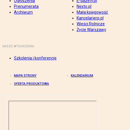
Ogłoszenia
E-gazety.pl
Prenumerata
Nexto.pl
Archiwum
Mała księgowość
Kancelarierp.pl
Wieści Rolnicze
Życie Warszawy
NASZE WYDARZENIA
Szkolenia i konferencje
MAPA STRONY
KALENDARIUM
OFERTA PRODUKTOWA