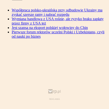
Współpraca polsko-ukraińska przy odbudowie Ukrainy ma
zyskać szersze ramy i nabrać rozpędu
Wymiana handlowa z USA rośnie, ale ryzyko braku zapłaty
przez firmy z USA też
Jest szansa na eksport polskiej wołowiny do Chin
Pierwsze forum rektorów uczelni Polski i Uzbekistanu, czyli
od nauki po biznes