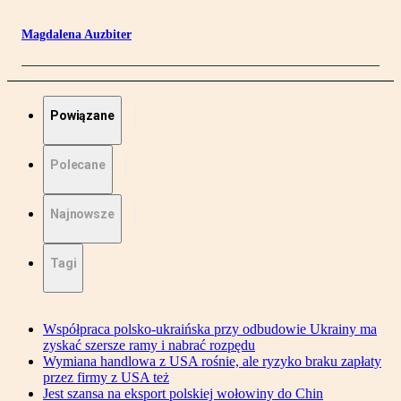
Magdalena Auzbiter
Powiązane
Polecane
Najnowsze
Tagi
Współpraca polsko-ukraińska przy odbudowie Ukrainy ma
zyskać szersze ramy i nabrać rozpędu
Wymiana handlowa z USA rośnie, ale ryzyko braku zapłaty
przez firmy z USA też
Jest szansa na eksport polskiej wołowiny do Chin