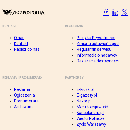
KONTAKT
REGULAMIN
O nas
Polityka Prywatności
Kontakt
Zmiana ustawień zgód
Napisz do nas
Regulamin serwisu
Informacje o nadawcy
Deklaracja dostępności
REKLAMA I PRENUMERATA
PARTNERZY
Reklama
E-kiosk.pl
Ogłoszenia
E-gazety.pl
Prenumerata
Nexto.pl
Archiwum
Mała księgowość
Kancelarierp.pl
Wieści Rolnicze
Życie Warszawy