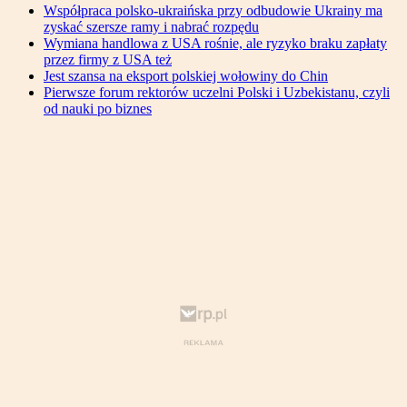
Współpraca polsko-ukraińska przy odbudowie Ukrainy ma
zyskać szersze ramy i nabrać rozpędu
Wymiana handlowa z USA rośnie, ale ryzyko braku zapłaty
przez firmy z USA też
Jest szansa na eksport polskiej wołowiny do Chin
Pierwsze forum rektorów uczelni Polski i Uzbekistanu, czyli
od nauki po biznes