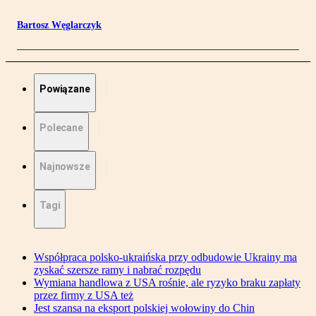
Bartosz Węglarczyk
Powiązane
Polecane
Najnowsze
Tagi
Współpraca polsko-ukraińska przy odbudowie Ukrainy ma
zyskać szersze ramy i nabrać rozpędu
Wymiana handlowa z USA rośnie, ale ryzyko braku zapłaty
przez firmy z USA też
Jest szansa na eksport polskiej wołowiny do Chin