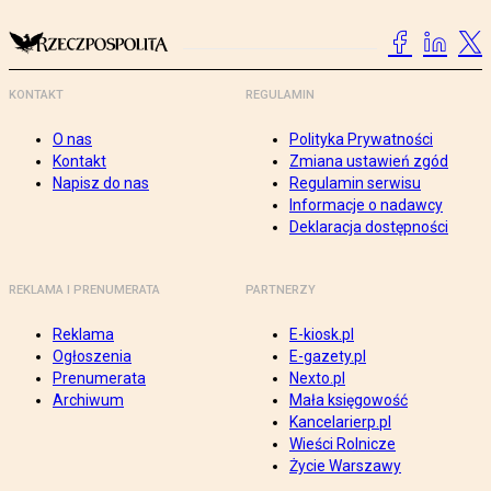
KONTAKT
REGULAMIN
O nas
Polityka Prywatności
Kontakt
Zmiana ustawień zgód
Napisz do nas
Regulamin serwisu
Informacje o nadawcy
Deklaracja dostępności
REKLAMA I PRENUMERATA
PARTNERZY
Reklama
E-kiosk.pl
Ogłoszenia
E-gazety.pl
Prenumerata
Nexto.pl
Archiwum
Mała księgowość
Kancelarierp.pl
Wieści Rolnicze
Życie Warszawy