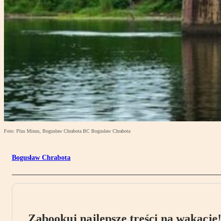
Foto: Plus Minus, Bogusław Chrabota BC Bogusław Chrabota
Bogusław Chrabota
Zabookuj najlepsze treści na wakacje