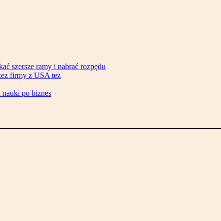
ać szersze ramy i nabrać rozpędu
zez firmy z USA też
d nauki po biznes