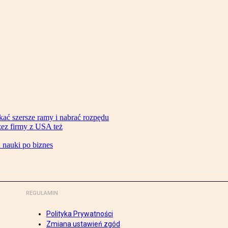
ać szersze ramy i nabrać rozpędu
zez firmy z USA też
d nauki po biznes
REGULAMIN
Polityka Prywatności
Zmiana ustawień zgód