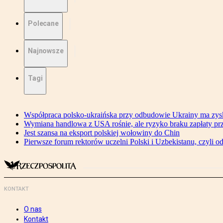
Polecane
Najnowsze
Tagi
Współpraca polsko-ukraińska przy odbudowie Ukrainy ma zysk
Wymiana handlowa z USA rośnie, ale ryzyko braku zapłaty pr
Jest szansa na eksport polskiej wołowiny do Chin
Pierwsze forum rektorów uczelni Polski i Uzbekistanu, czyli o
KONTAKT
O nas
Kontakt