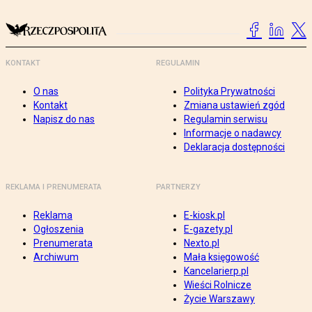
KONTAKT
REGULAMIN
O nas
Polityka Prywatności
Kontakt
Zmiana ustawień zgód
Napisz do nas
Regulamin serwisu
Informacje o nadawcy
Deklaracja dostępności
REKLAMA I PRENUMERATA
PARTNERZY
Reklama
E-kiosk.pl
Ogłoszenia
E-gazety.pl
Prenumerata
Nexto.pl
Archiwum
Mała księgowość
Kancelarierp.pl
Wieści Rolnicze
Życie Warszawy