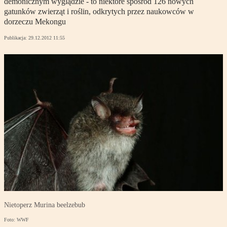
demonicznym wyglądzie - to niektóre spośród 126 nowych
gatunków zwierząt i roślin, odkrytych przez naukowców w
dorzeczu Mekongu
Publikacja:
29.12.2012 11:55
Nietoperz Murina beelzebub
Foto: WWF