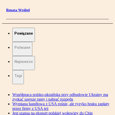
Renata Wróbel
Powiązane
Polecane
Najnowsze
Tagi
Współpraca polsko-ukraińska przy odbudowie Ukrainy ma
zyskać szersze ramy i nabrać rozpędu
Wymiana handlowa z USA rośnie, ale ryzyko braku zapłaty
przez firmy z USA też
Jest szansa na eksport polskiej wołowiny do Chin