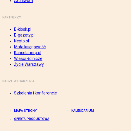
Archiwum
PARTNERZY
E-kiosk.pl
E-gazety.pl
Nexto.pl
Mała księgowość
Kancelarierp.pl
Wieści Rolnicze
Życie Warszawy
NASZE WYDARZENIA
Szkolenia i konferencje
MAPA STRONY
KALENDARIUM
OFERTA PRODUKTOWA