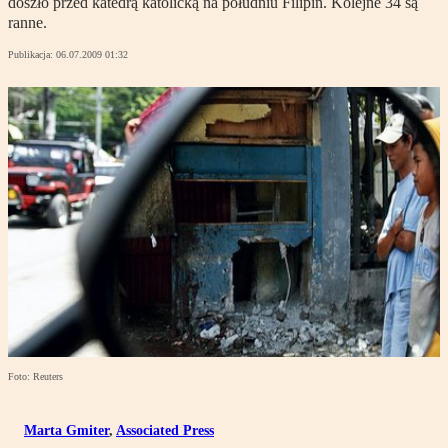
doszło przed katedrą katolicką na południu Filipin. Kolejne 34 są
ranne.
Publikacja:
06.07.2009 01:32
Foto: Reuters
Marta Gmiter
,
Associated Press