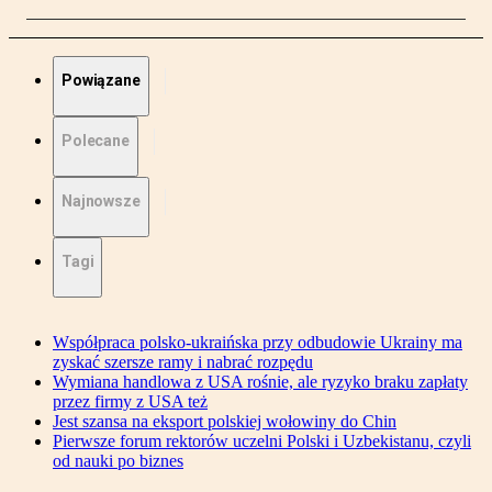
Powiązane
Polecane
Najnowsze
Tagi
Współpraca polsko-ukraińska przy odbudowie Ukrainy ma
zyskać szersze ramy i nabrać rozpędu
Wymiana handlowa z USA rośnie, ale ryzyko braku zapłaty
przez firmy z USA też
Jest szansa na eksport polskiej wołowiny do Chin
Pierwsze forum rektorów uczelni Polski i Uzbekistanu, czyli
od nauki po biznes