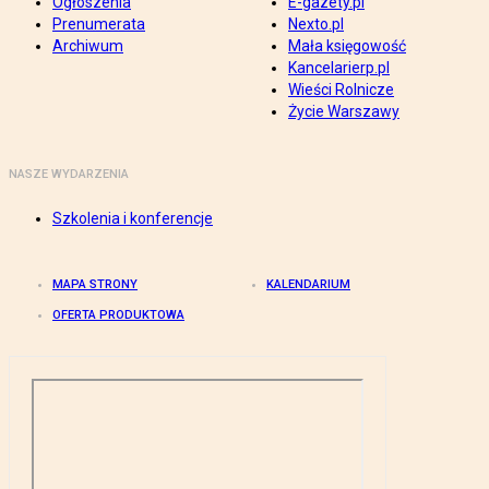
Ogłoszenia
E-gazety.pl
Prenumerata
Nexto.pl
Archiwum
Mała księgowość
Kancelarierp.pl
Wieści Rolnicze
Życie Warszawy
NASZE WYDARZENIA
Szkolenia i konferencje
MAPA STRONY
KALENDARIUM
OFERTA PRODUKTOWA