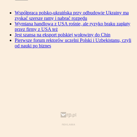
Współpraca polsko-ukraińska przy odbudowie Ukrainy ma
zyskać szersze ramy i nabrać rozpędu
Wymiana handlowa z USA rośnie, ale ryzyko braku zapłaty
przez firmy z USA też
Jest szansa na eksport polskiej wołowiny do Chin
Pierwsze forum rektorów uczelni Polski i Uzbekistanu, czyli
od nauki po biznes