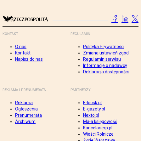
KONTAKT
REGULAMIN
O nas
Polityka Prywatności
Kontakt
Zmiana ustawień zgód
Napisz do nas
Regulamin serwisu
Informacje o nadawcy
Deklaracja dostępności
REKLAMA I PRENUMERATA
PARTNERZY
Reklama
E-kiosk.pl
Ogłoszenia
E-gazety.pl
Prenumerata
Nexto.pl
Archiwum
Mała księgowość
Kancelarierp.pl
Wieści Rolnicze
Życie Warszawy