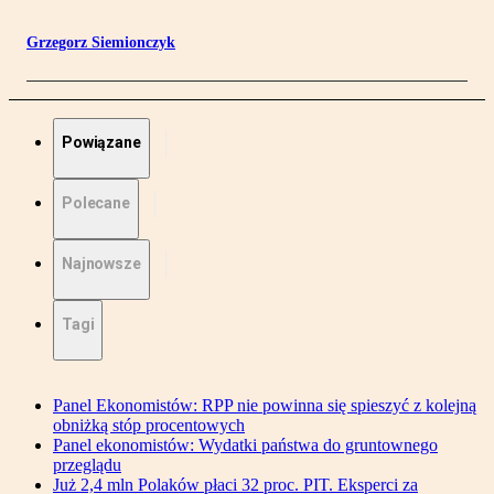
Grzegorz Siemionczyk
Powiązane
Polecane
Najnowsze
Tagi
Panel Ekonomistów: RPP nie powinna się spieszyć z kolejną
obniżką stóp procentowych
Panel ekonomistów: Wydatki państwa do gruntownego
przeglądu
Już 2,4 mln Polaków płaci 32 proc. PIT. Eksperci za