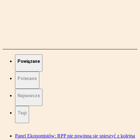
Powiązane
Polecane
Najnowsze
Tagi
Panel Ekonomistów: RPP nie powinna się spieszyć z kolejną