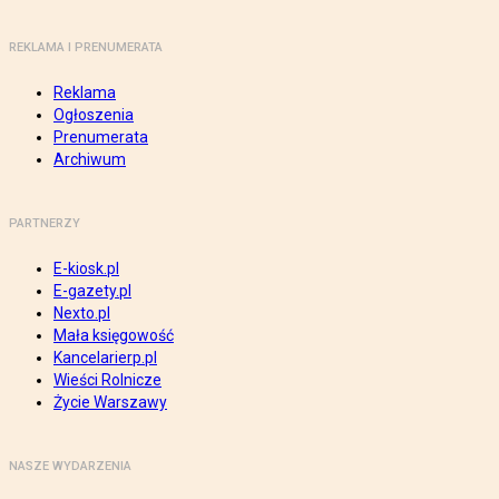
REKLAMA I PRENUMERATA
Reklama
Ogłoszenia
Prenumerata
Archiwum
PARTNERZY
E-kiosk.pl
E-gazety.pl
Nexto.pl
Mała księgowość
Kancelarierp.pl
Wieści Rolnicze
Życie Warszawy
NASZE WYDARZENIA