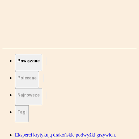
Powiązane
Polecane
Najnowsze
Tagi
Eksperci krytykują drakońskie podwyżki grzywien.