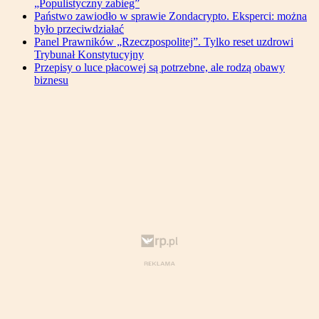
„Populistyczny zabieg”
Państwo zawiodło w sprawie Zondacrypto. Eksperci: można
było przeciwdziałać
Panel Prawników „Rzeczpospolitej”. Tylko reset uzdrowi
Trybunał Konstytucyjny
Przepisy o luce płacowej są potrzebne, ale rodzą obawy
biznesu