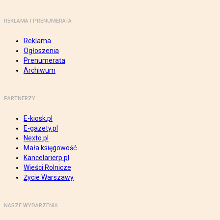
REKLAMA I PRENUMERATA
Reklama
Ogłoszenia
Prenumerata
Archiwum
PARTNERZY
E-kiosk.pl
E-gazety.pl
Nexto.pl
Mała księgowość
Kancelarierp.pl
Wieści Rolnicze
Życie Warszawy
NASZE WYDARZENIA