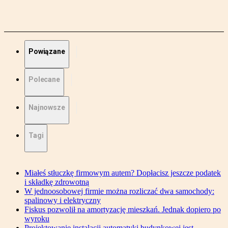
Powiązane
Polecane
Najnowsze
Tagi
Miałeś stłuczkę firmowym autem? Dopłacisz jeszcze podatek
i składkę zdrowotną
W jednoosobowej firmie można rozliczać dwa samochody:
spalinowy i elektryczny
Fiskus pozwolił na amortyzację mieszkań. Jednak dopiero po
wyroku
Projektowanie instalacji automatyki budynkowej jest