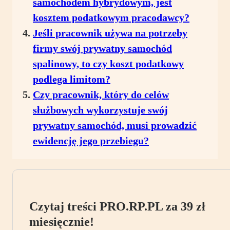
samochodem hybrydowym, jest
kosztem podatkowym pracodawcy?
Jeśli pracownik używa na potrzeby
firmy swój prywatny samochód
spalinowy, to czy koszt podatkowy
podlega limitom?
Czy pracownik, który do celów
służbowych wykorzystuje swój
prywatny samochód, musi prowadzić
ewidencję jego przebiegu?
Czytaj treści PRO.RP.PL za 39 zł
miesięcznie!