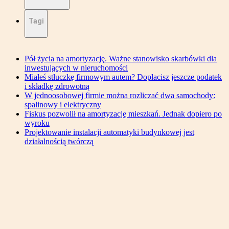
Tagi
Pół życia na amortyzację. Ważne stanowisko skarbówki dla
inwestujących w nieruchomości
Miałeś stłuczkę firmowym autem? Dopłacisz jeszcze podatek
i składkę zdrowotną
W jednoosobowej firmie można rozliczać dwa samochody:
spalinowy i elektryczny
Fiskus pozwolił na amortyzację mieszkań. Jednak dopiero po
wyroku
Projektowanie instalacji automatyki budynkowej jest
działalnością twórczą