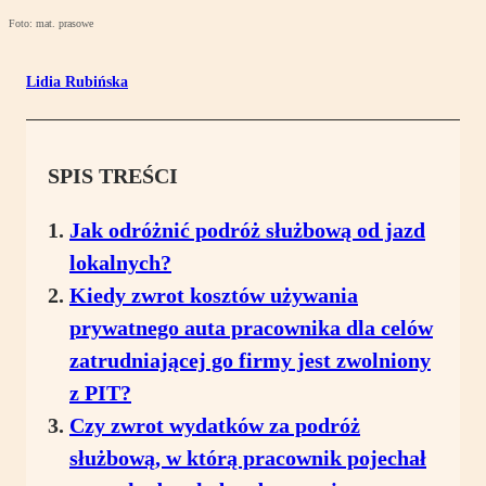
Foto: mat. prasowe
Lidia Rubińska
SPIS TREŚCI
Jak odróżnić podróż służbową od jazd
lokalnych?
Kiedy zwrot kosztów używania
prywatnego auta pracownika dla celów
zatrudniającej go firmy jest zwolniony
z PIT?
Czy zwrot wydatków za podróż
służbową, w którą pracownik pojechał