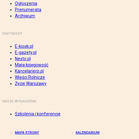
Ogłoszenia
Prenumerata
Archiwum
PARTNERZY
E-kiosk.pl
E-gazety.pl
Nexto.pl
Mała księgowość
Kancelarierp.pl
Wieści Rolnicze
Życie Warszawy
NASZE WYDARZENIA
Szkolenia i konferencje
MAPA STRONY
KALENDARIUM