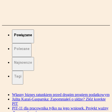
Powiązane
Polecane
Najnowsze
Tagi
Własny biznes ratunkiem przed drugim progiem podatkowym
Julita Karaś-Gasparska: Zapomniałeś o uldze? Złóż korektę
PIT
PIT-11 dla pracownika tylko na jego wniosek. Projekt ważny