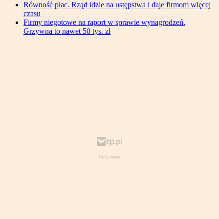
Równość płac. Rząd idzie na ustępstwa i daje firmom więcej
czasu
Firmy niegotowe na raport w sprawie wynagrodzeń.
Grzywna to nawet 50 tys. zł