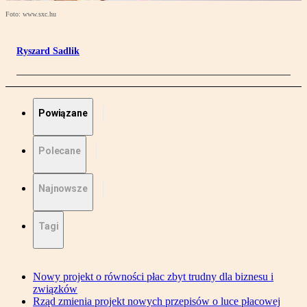
Foto: www.sxc.hu
Ryszard Sadlik
Powiązane
Polecane
Najnowsze
Tagi
Nowy projekt o równości płac zbyt trudny dla biznesu i
związków
Rząd zmienia projekt nowych przepisów o luce płacowej