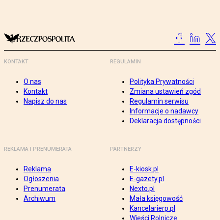
KONTAKT
REGULAMIN
O nas
Polityka Prywatności
Kontakt
Zmiana ustawień zgód
Napisz do nas
Regulamin serwisu
Informacje o nadawcy
Deklaracja dostępności
REKLAMA I PRENUMERATA
PARTNERZY
Reklama
E-kiosk.pl
Ogłoszenia
E-gazety.pl
Prenumerata
Nexto.pl
Archiwum
Mała księgowość
Kancelarierp.pl
Wieści Rolnicze