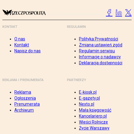
KONTAKT
REGULAMIN
O nas
Polityka Prywatności
Kontakt
Zmiana ustawień zgód
Napisz do nas
Regulamin serwisu
Informacje o nadawcy
Deklaracja dostępności
REKLAMA I PRENUMERATA
PARTNERZY
Reklama
E-kiosk.pl
Ogłoszenia
E-gazety.pl
Prenumerata
Nexto.pl
Archiwum
Mała księgowość
Kancelarierp.pl
Wieści Rolnicze
Życie Warszawy