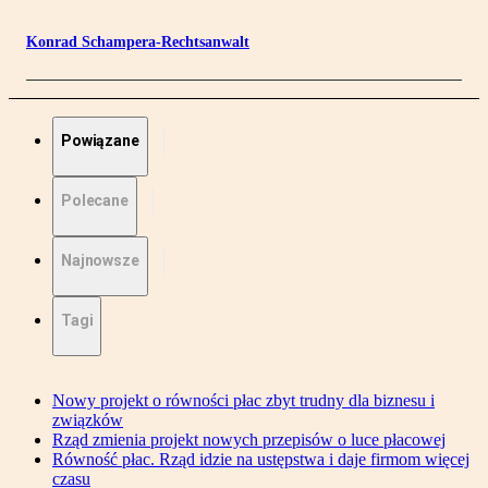
Konrad Schampera-Rechtsanwalt
Powiązane
Polecane
Najnowsze
Tagi
Nowy projekt o równości płac zbyt trudny dla biznesu i
związków
Rząd zmienia projekt nowych przepisów o luce płacowej
Równość płac. Rząd idzie na ustępstwa i daje firmom więcej
czasu