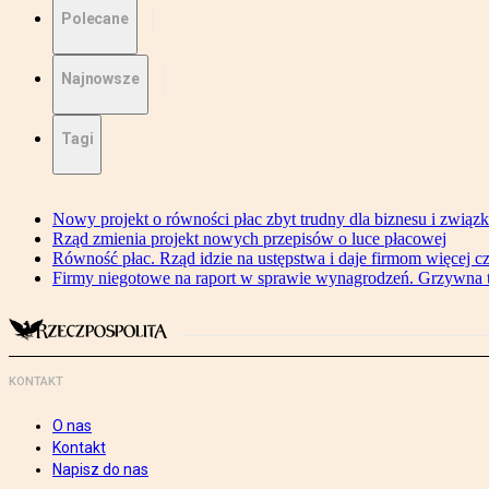
Polecane
Najnowsze
Tagi
Nowy projekt o równości płac zbyt trudny dla biznesu i związ
Rząd zmienia projekt nowych przepisów o luce płacowej
Równość płac. Rząd idzie na ustępstwa i daje firmom więcej c
Firmy niegotowe na raport w sprawie wynagrodzeń. Grzywna to
KONTAKT
O nas
Kontakt
Napisz do nas