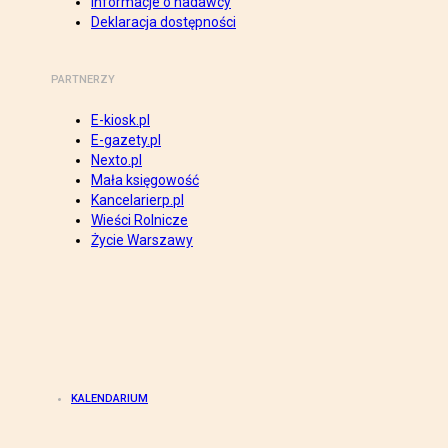
Informacje o nadawcy
Deklaracja dostępności
PARTNERZY
E-kiosk.pl
E-gazety.pl
Nexto.pl
Mała księgowość
Kancelarierp.pl
Wieści Rolnicze
Życie Warszawy
KALENDARIUM