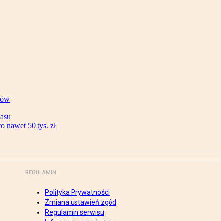
ków
zasu
 nawet 50 tys. zł
REGULAMIN
Polityka Prywatności
Zmiana ustawień zgód
Regulamin serwisu