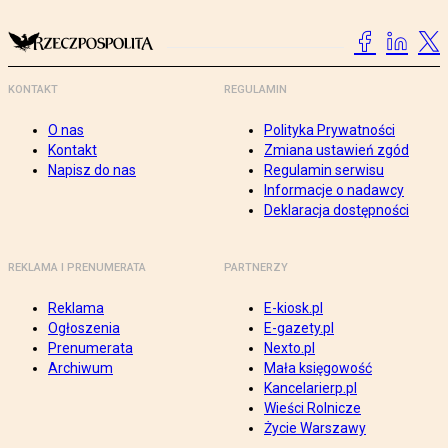
KONTAKT
REGULAMIN
O nas
Polityka Prywatności
Kontakt
Zmiana ustawień zgód
Napisz do nas
Regulamin serwisu
Informacje o nadawcy
Deklaracja dostępności
REKLAMA I PRENUMERATA
PARTNERZY
Reklama
E-kiosk.pl
Ogłoszenia
E-gazety.pl
Prenumerata
Nexto.pl
Archiwum
Mała księgowość
Kancelarierp.pl
Wieści Rolnicze
Życie Warszawy