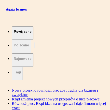
Agata Iwanow
Powiązane
Polecane
Najnowsze
Tagi
Nowy projekt o równości płac zbyt trudny dla biznesu i
związków
Rząd zmienia projekt nowych przepisów o luce płacowej
Równość płac. Rząd idzie na ustępstwa i daje firmom więcej
czasu