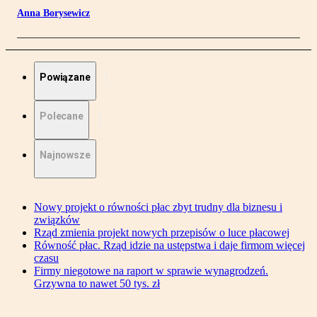
Anna Borysewicz
Powiązane
Polecane
Najnowsze
Nowy projekt o równości płac zbyt trudny dla biznesu i
związków
Rząd zmienia projekt nowych przepisów o luce płacowej
Równość płac. Rząd idzie na ustępstwa i daje firmom więcej
czasu
Firmy niegotowe na raport w sprawie wynagrodzeń.
Grzywna to nawet 50 tys. zł