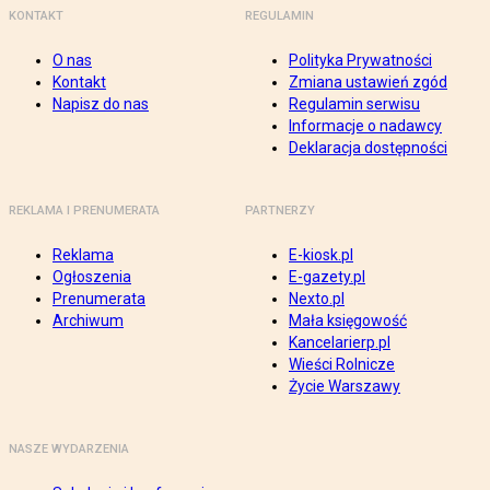
KONTAKT
REGULAMIN
O nas
Polityka Prywatności
Kontakt
Zmiana ustawień zgód
Napisz do nas
Regulamin serwisu
Informacje o nadawcy
Deklaracja dostępności
REKLAMA I PRENUMERATA
PARTNERZY
Reklama
E-kiosk.pl
Ogłoszenia
E-gazety.pl
Prenumerata
Nexto.pl
Archiwum
Mała księgowość
Kancelarierp.pl
Wieści Rolnicze
Życie Warszawy
NASZE WYDARZENIA