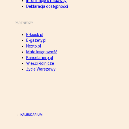
Informacje o nadawcy
Deklaracja dostępności
PARTNERZY
E-kiosk.pl
E-gazety.pl
Nexto.pl
Mała księgowość
Kancelarierp.pl
Wieści Rolnicze
Życie Warszawy
KALENDARIUM