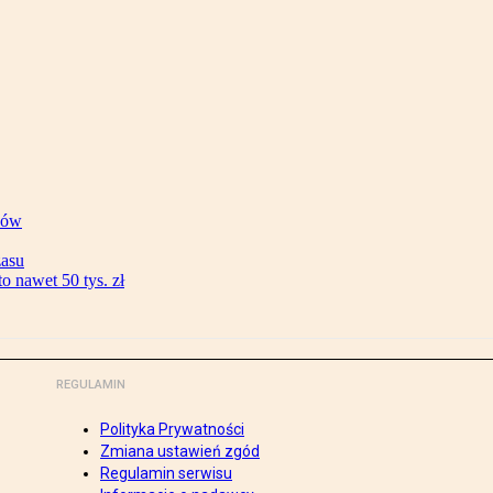
ków
zasu
 nawet 50 tys. zł
REGULAMIN
Polityka Prywatności
Zmiana ustawień zgód
Regulamin serwisu