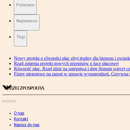
Polecane
Najnowsze
Tagi
Nowy projekt o równości płac zbyt trudny dla biznesu i związ
Rząd zmienia projekt nowych przepisów o luce płacowej
Równość płac. Rząd idzie na ustępstwa i daje firmom więcej c
Firmy niegotowe na raport w sprawie wynagrodzeń. Grzywna to
KONTAKT
O nas
Kontakt
Napisz do nas