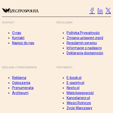
KONTAKT
REGULAMIN
O nas
Polityka Prywatności
Kontakt
Zmiana ustawień zgód
Napisz do nas
Regulamin serwisu
Informacje o nadawcy
Deklaracja dostępności
REKLAMA I PRENUMERATA
PARTNERZY
Reklama
E-kiosk.pl
Ogłoszenia
E-gazety.pl
Prenumerata
Nexto.pl
Archiwum
Mała księgowość
Kancelarierp.pl
Wieści Rolnicze
Życie Warszawy