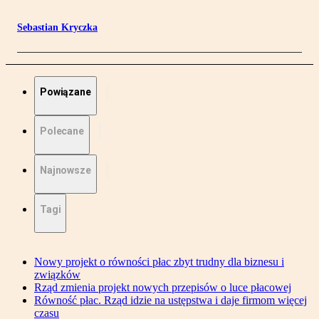
Sebastian Kryczka
Powiązane
Polecane
Najnowsze
Tagi
Nowy projekt o równości płac zbyt trudny dla biznesu i
związków
Rząd zmienia projekt nowych przepisów o luce płacowej
Równość płac. Rząd idzie na ustępstwa i daje firmom więcej
czasu