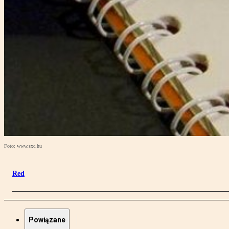
Foto: www.sxc.hu
Red
Powiązane