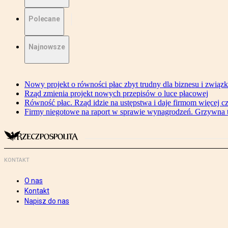
Polecane
Najnowsze
Nowy projekt o równości płac zbyt trudny dla biznesu i związ
Rząd zmienia projekt nowych przepisów o luce płacowej
Równość płac. Rząd idzie na ustępstwa i daje firmom więcej c
Firmy niegotowe na raport w sprawie wynagrodzeń. Grzywna to
KONTAKT
O nas
Kontakt
Napisz do nas