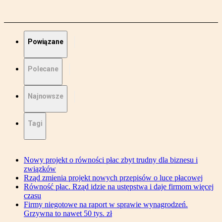
Powiązane
Polecane
Najnowsze
Tagi
Nowy projekt o równości płac zbyt trudny dla biznesu i
związków
Rząd zmienia projekt nowych przepisów o luce płacowej
Równość płac. Rząd idzie na ustępstwa i daje firmom więcej
czasu
Firmy niegotowe na raport w sprawie wynagrodzeń.
Grzywna to nawet 50 tys. zł