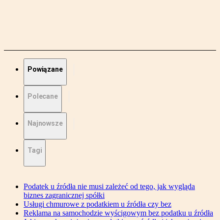
Powiązane
Polecane
Najnowsze
Tagi
Podatek u źródła nie musi zależeć od tego, jak wygląda
biznes zagranicznej spółki
Usługi chmurowe z podatkiem u źródła czy bez
Reklama na samochodzie wyścigowym bez podatku u źródła