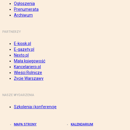
Ogłoszenia
Prenumerata
Archiwum
PARTNERZY
E-kiosk.pl
E-gazety.pl
Nexto.pl
Mała księgowość
Kancelarierp.pl
Wieści Rolnicze
Życie Warszawy
NASZE WYDARZENIA
Szkolenia i konferencje
MAPA STRONY
KALENDARIUM