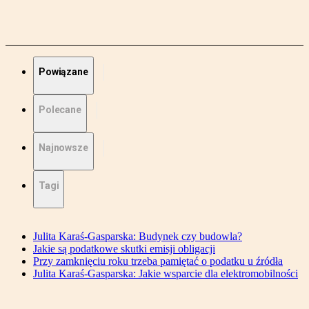
Powiązane
Polecane
Najnowsze
Tagi
Julita Karaś-Gasparska: Budynek czy budowla?
Jakie są podatkowe skutki emisji obligacji
Przy zamknięciu roku trzeba pamiętać o podatku u źródła
Julita Karaś-Gasparska: Jakie wsparcie dla elektromobilności