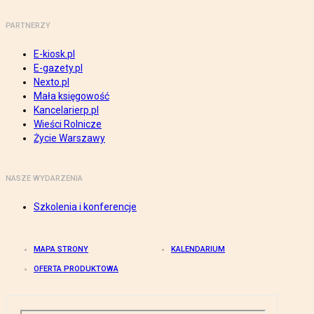
PARTNERZY
E-kiosk.pl
E-gazety.pl
Nexto.pl
Mała księgowość
Kancelarierp.pl
Wieści Rolnicze
Życie Warszawy
NASZE WYDARZENIA
Szkolenia i konferencje
MAPA STRONY
KALENDARIUM
OFERTA PRODUKTOWA