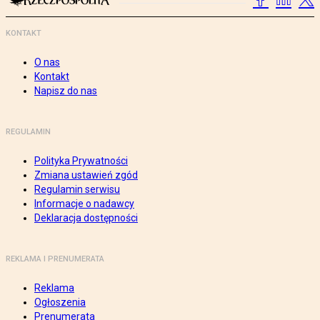
KONTAKT
O nas
Kontakt
Napisz do nas
REGULAMIN
Polityka Prywatności
Zmiana ustawień zgód
Regulamin serwisu
Informacje o nadawcy
Deklaracja dostępności
REKLAMA I PRENUMERATA
Reklama
Ogłoszenia
Prenumerata