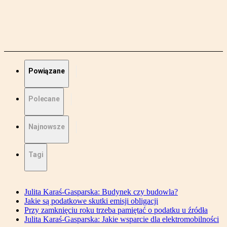
Powiązane
Polecane
Najnowsze
Tagi
Julita Karaś-Gasparska: Budynek czy budowla?
Jakie są podatkowe skutki emisji obligacji
Przy zamknięciu roku trzeba pamiętać o podatku u źródła
Julita Karaś-Gasparska: Jakie wsparcie dla elektromobilności