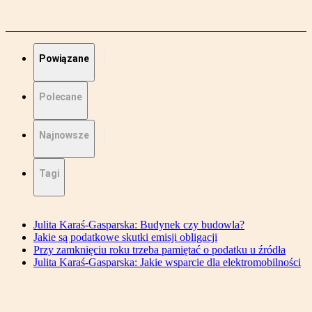
Powiązane
Polecane
Najnowsze
Tagi
Julita Karaś-Gasparska: Budynek czy budowla?
Jakie są podatkowe skutki emisji obligacji
Przy zamknięciu roku trzeba pamiętać o podatku u źródła
Julita Karaś-Gasparska: Jakie wsparcie dla elektromobilności