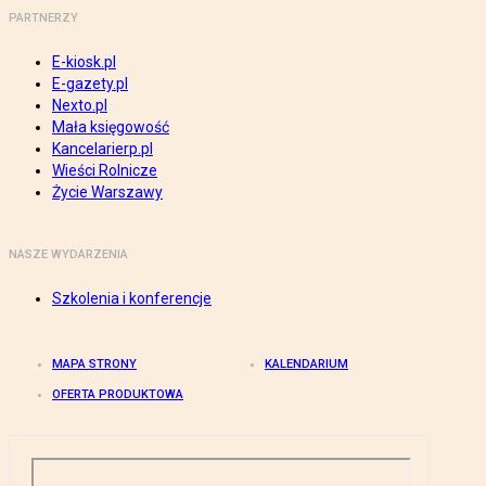
PARTNERZY
E-kiosk.pl
E-gazety.pl
Nexto.pl
Mała księgowość
Kancelarierp.pl
Wieści Rolnicze
Życie Warszawy
NASZE WYDARZENIA
Szkolenia i konferencje
MAPA STRONY
KALENDARIUM
OFERTA PRODUKTOWA