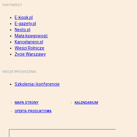
PARTNERZY
E-kiosk.pl
E-gazety.pl
Nexto.pl
Mała księgowość
Kancelarierp.pl
Wieści Rolnicze
Życie Warszawy
NASZE WYDARZENIA
Szkolenia i konferencje
MAPA STRONY
KALENDARIUM
OFERTA PRODUKTOWA