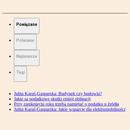
Powiązane
Polecane
Najnowsze
Tagi
Julita Karaś-Gasparska: Budynek czy budowla?
Jakie są podatkowe skutki emisji obligacji
Przy zamknięciu roku trzeba pamiętać o podatku u źródła
Julita Karaś-Gasparska: Jakie wsparcie dla elektromobilności