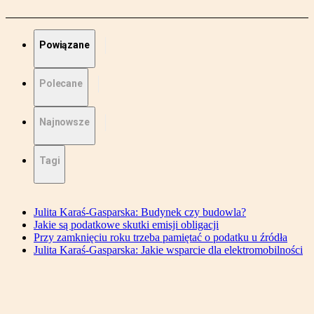
Powiązane
Polecane
Najnowsze
Tagi
Julita Karaś-Gasparska: Budynek czy budowla?
Jakie są podatkowe skutki emisji obligacji
Przy zamknięciu roku trzeba pamiętać o podatku u źródła
Julita Karaś-Gasparska: Jakie wsparcie dla elektromobilności