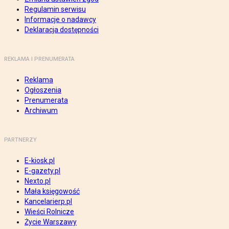
Regulamin serwisu
Informacje o nadawcy
Deklaracja dostępności
REKLAMA I PRENUMERATA
Reklama
Ogłoszenia
Prenumerata
Archiwum
PARTNERZY
E-kiosk.pl
E-gazety.pl
Nexto.pl
Mała księgowość
Kancelarierp.pl
Wieści Rolnicze
Życie Warszawy