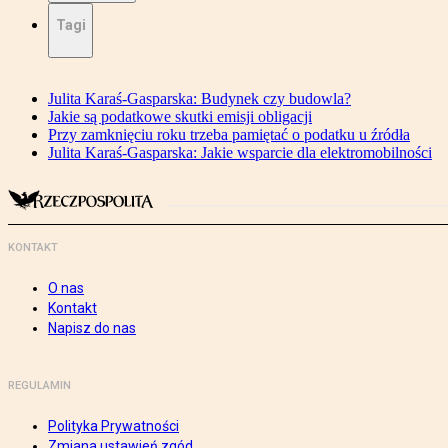
Tagi
Julita Karaś-Gasparska: Budynek czy budowla?
Jakie są podatkowe skutki emisji obligacji
Przy zamknięciu roku trzeba pamiętać o podatku u źródła
Julita Karaś-Gasparska: Jakie wsparcie dla elektromobilności
KONTAKT
O nas
Kontakt
Napisz do nas
REGULAMIN
Polityka Prywatności
Zmiana ustawień zgód