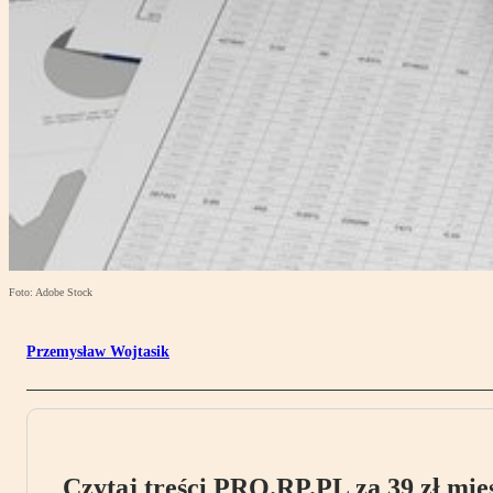
Foto: Adobe Stock
Przemysław Wojtasik
Czytaj treści PRO.RP.PL za 39 zł mies