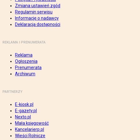
Zmiana ustawień zgód
Regulamin serwisu
Informacje o nadawcy
Deklaracja dostępności
REKLAMA I PRENUMERATA
Reklama
Ogłoszenia
Prenumerata
Archiwum
PARTNERZY
E-kiosk.pl
E-gazety.pl
Nexto.pl
Mała księgowość
Kancelarierp.pl
Wieści Rolnicze