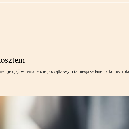
kosztem
nien je ująć w remanencie początkowym (a niesprzedane na koniec ro