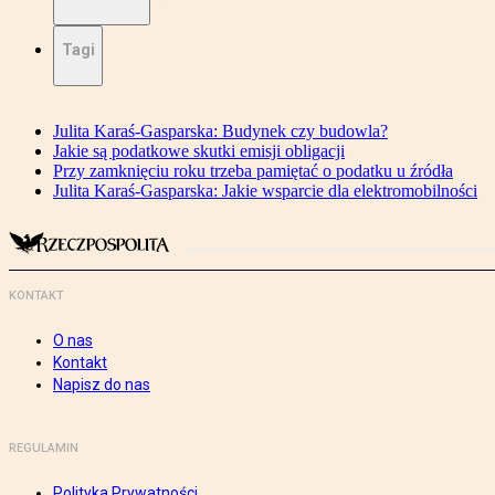
Tagi
Julita Karaś-Gasparska: Budynek czy budowla?
Jakie są podatkowe skutki emisji obligacji
Przy zamknięciu roku trzeba pamiętać o podatku u źródła
Julita Karaś-Gasparska: Jakie wsparcie dla elektromobilności
KONTAKT
O nas
Kontakt
Napisz do nas
REGULAMIN
Polityka Prywatności