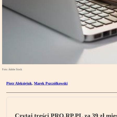
Foto: Adobe Stock
Piotr Aleksiejuk
,
Marek Pszczółkowski
Czytaj treści PRO.RP.PL za 39 zł mies