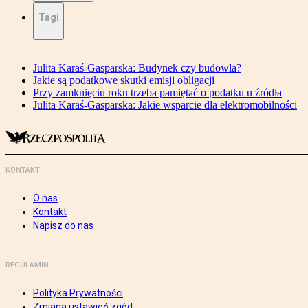
Tagi
Julita Karaś-Gasparska: Budynek czy budowla?
Jakie są podatkowe skutki emisji obligacji
Przy zamknięciu roku trzeba pamiętać o podatku u źródła
Julita Karaś-Gasparska: Jakie wsparcie dla elektromobilności
KONTAKT
O nas
Kontakt
Napisz do nas
REGULAMIN
Polityka Prywatności
Zmiana ustawień zgód