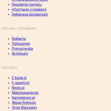
Regulamin serwisu
Informacje o nadawcy
Deklaracja dostępności
REKLAMA I PRENUMERATA
Reklama
Ogłoszenia
Prenumerata
Archiwum
PARTNERZY
E-kiosk.pl
E-gazety.pl
Nexto.pl
Mała księgowość
Kancelarierp.pl
Wieści Rolnicze
Życie Warszawy