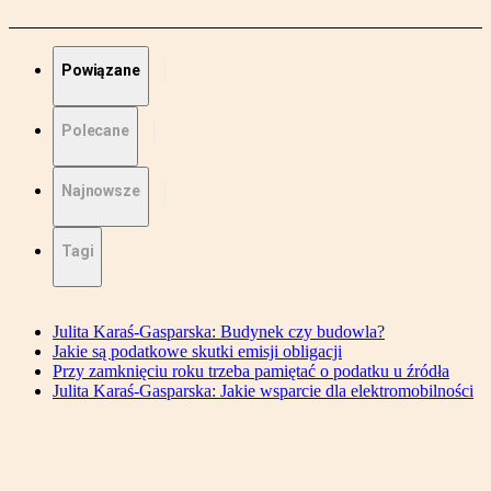
Powiązane
Polecane
Najnowsze
Tagi
Julita Karaś-Gasparska: Budynek czy budowla?
Jakie są podatkowe skutki emisji obligacji
Przy zamknięciu roku trzeba pamiętać o podatku u źródła
Julita Karaś-Gasparska: Jakie wsparcie dla elektromobilności