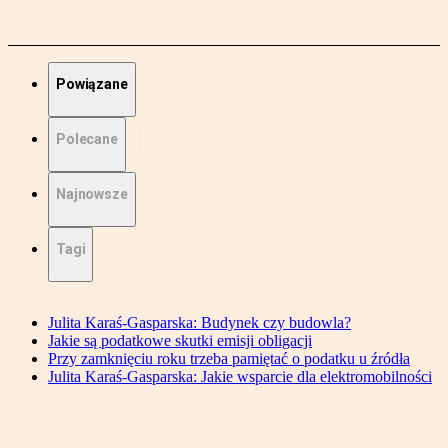
Powiązane
Polecane
Najnowsze
Tagi
Julita Karaś-Gasparska: Budynek czy budowla?
Jakie są podatkowe skutki emisji obligacji
Przy zamknięciu roku trzeba pamiętać o podatku u źródła
Julita Karaś-Gasparska: Jakie wsparcie dla elektromobilności