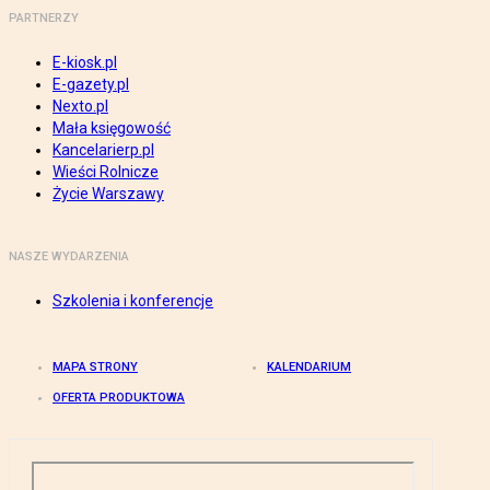
PARTNERZY
E-kiosk.pl
E-gazety.pl
Nexto.pl
Mała księgowość
Kancelarierp.pl
Wieści Rolnicze
Życie Warszawy
NASZE WYDARZENIA
Szkolenia i konferencje
MAPA STRONY
KALENDARIUM
OFERTA PRODUKTOWA