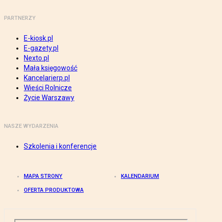
PARTNERZY
E-kiosk.pl
E-gazety.pl
Nexto.pl
Mała księgowość
Kancelarierp.pl
Wieści Rolnicze
Życie Warszawy
NASZE WYDARZENIA
Szkolenia i konferencje
MAPA STRONY
KALENDARIUM
OFERTA PRODUKTOWA