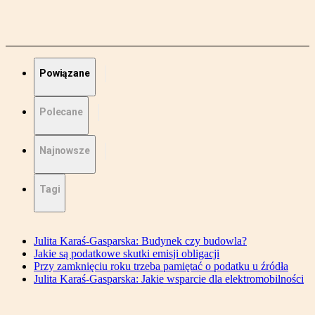
Powiązane
Polecane
Najnowsze
Tagi
Julita Karaś-Gasparska: Budynek czy budowla?
Jakie są podatkowe skutki emisji obligacji
Przy zamknięciu roku trzeba pamiętać o podatku u źródła
Julita Karaś-Gasparska: Jakie wsparcie dla elektromobilności