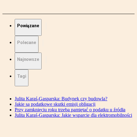
Powiązane
Polecane
Najnowsze
Tagi
Julita Karaś-Gasparska: Budynek czy budowla?
Jakie są podatkowe skutki emisji obligacji
Przy zamknięciu roku trzeba pamiętać o podatku u źródła
Julita Karaś-Gasparska: Jakie wsparcie dla elektromobilności