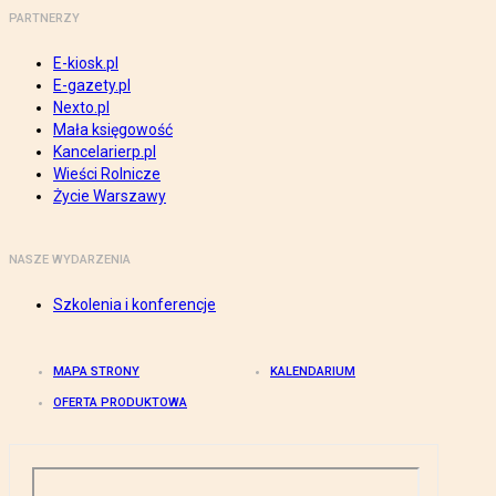
PARTNERZY
E-kiosk.pl
E-gazety.pl
Nexto.pl
Mała księgowość
Kancelarierp.pl
Wieści Rolnicze
Życie Warszawy
NASZE WYDARZENIA
Szkolenia i konferencje
MAPA STRONY
KALENDARIUM
OFERTA PRODUKTOWA