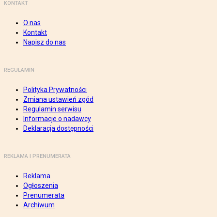
KONTAKT
O nas
Kontakt
Napisz do nas
REGULAMIN
Polityka Prywatności
Zmiana ustawień zgód
Regulamin serwisu
Informacje o nadawcy
Deklaracja dostępności
REKLAMA I PRENUMERATA
Reklama
Ogłoszenia
Prenumerata
Archiwum