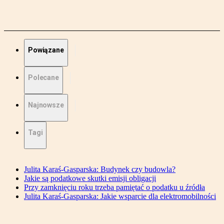
Powiązane
Polecane
Najnowsze
Tagi
Julita Karaś-Gasparska: Budynek czy budowla?
Jakie są podatkowe skutki emisji obligacji
Przy zamknięciu roku trzeba pamiętać o podatku u źródła
Julita Karaś-Gasparska: Jakie wsparcie dla elektromobilności