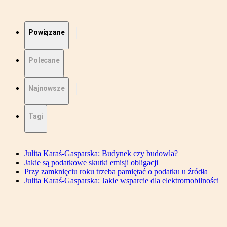
Powiązane
Polecane
Najnowsze
Tagi
Julita Karaś-Gasparska: Budynek czy budowla?
Jakie są podatkowe skutki emisji obligacji
Przy zamknięciu roku trzeba pamiętać o podatku u źródła
Julita Karaś-Gasparska: Jakie wsparcie dla elektromobilności