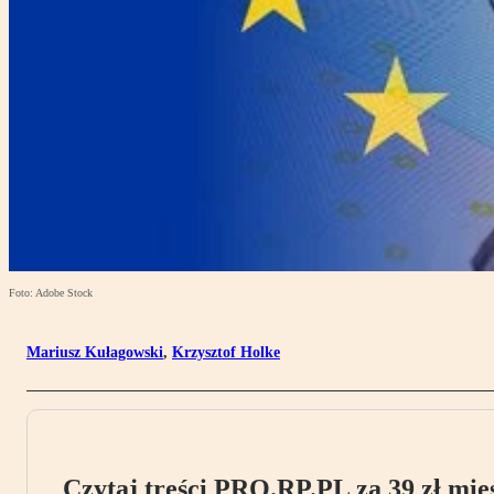
Foto: Adobe Stock
Mariusz Kułagowski
,
Krzysztof Holke
Czytaj treści PRO.RP.PL za 39 zł mies