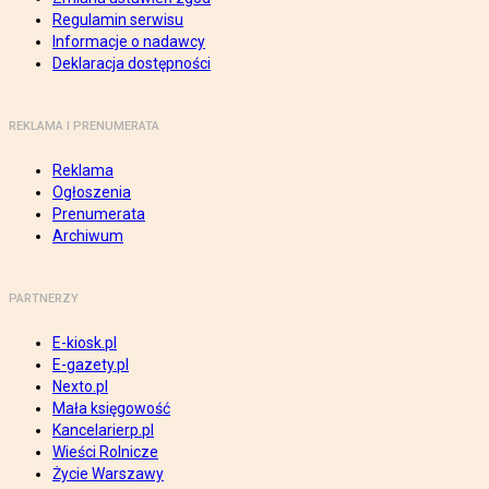
Regulamin serwisu
Informacje o nadawcy
Deklaracja dostępności
REKLAMA I PRENUMERATA
Reklama
Ogłoszenia
Prenumerata
Archiwum
PARTNERZY
E-kiosk.pl
E-gazety.pl
Nexto.pl
Mała księgowość
Kancelarierp.pl
Wieści Rolnicze
Życie Warszawy