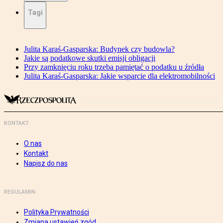
Tagi
Julita Karaś-Gasparska: Budynek czy budowla?
Jakie są podatkowe skutki emisji obligacji
Przy zamknięciu roku trzeba pamiętać o podatku u źródła
Julita Karaś-Gasparska: Jakie wsparcie dla elektromobilności
KONTAKT
O nas
Kontakt
Napisz do nas
REGULAMIN
Polityka Prywatności
Zmiana ustawień zgód