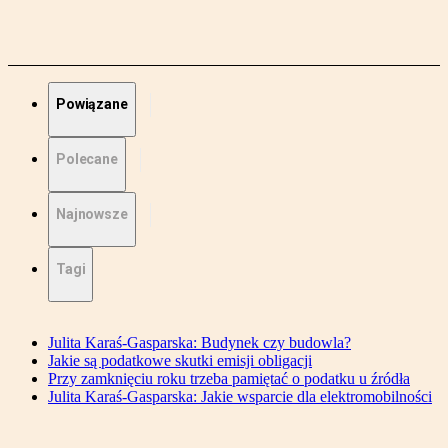
Powiązane
Polecane
Najnowsze
Tagi
Julita Karaś-Gasparska: Budynek czy budowla?
Jakie są podatkowe skutki emisji obligacji
Przy zamknięciu roku trzeba pamiętać o podatku u źródła
Julita Karaś-Gasparska: Jakie wsparcie dla elektromobilności