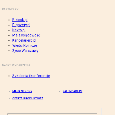
PARTNERZY
E-kiosk.pl
E-gazety.pl
Nexto.pl
Mała księgowość
Kancelarierp.pl
Wieści Rolnicze
Życie Warszawy
NASZE WYDARZENIA
Szkolenia i konferencje
MAPA STRONY
KALENDARIUM
OFERTA PRODUKTOWA