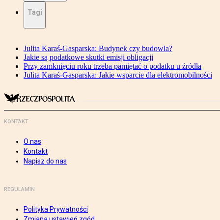
Tagi
Julita Karaś-Gasparska: Budynek czy budowla?
Jakie są podatkowe skutki emisji obligacji
Przy zamknięciu roku trzeba pamiętać o podatku u źródła
Julita Karaś-Gasparska: Jakie wsparcie dla elektromobilności
KONTAKT
O nas
Kontakt
Napisz do nas
REGULAMIN
Polityka Prywatności
Zmiana ustawień zgód