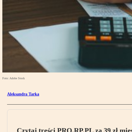
Foto: Adobe Stock
Aleksandra Tarka
Czytaj treści PRO.RP.PL za 39 zł mies