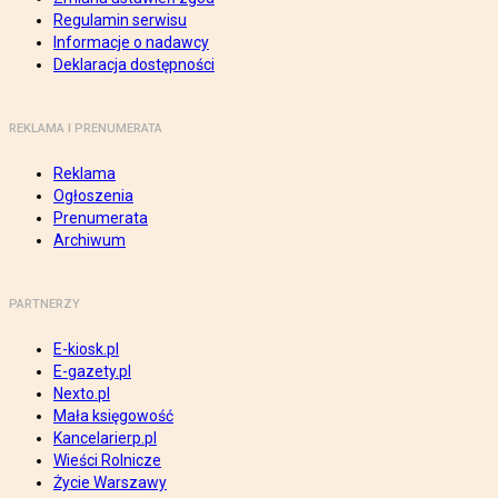
Regulamin serwisu
Informacje o nadawcy
Deklaracja dostępności
REKLAMA I PRENUMERATA
Reklama
Ogłoszenia
Prenumerata
Archiwum
PARTNERZY
E-kiosk.pl
E-gazety.pl
Nexto.pl
Mała księgowość
Kancelarierp.pl
Wieści Rolnicze
Życie Warszawy