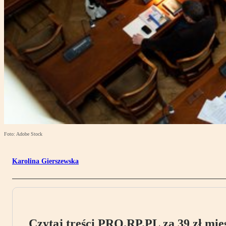
Foto: Adobe Stock
Karolina Gierszewska
Czytaj treści PRO.RP.PL za 39 zł mies