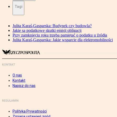
Tagi
Julita Karaś-Gasparska: Budynek czy budowla?
Jakie są podatkowe skutki emisji obligacji
Przy zamknięciu roku trzeba pamiętać o podatku u źródła
Julita Karaś-Gasparska: Jakie wsparcie dla elektromobilności
KONTAKT
O nas
Kontakt
Napisz do nas
REGULAMIN
Polityka Prywatności
Zmiana ustawień zgód