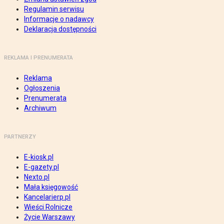
Regulamin serwisu
Informacje o nadawcy
Deklaracja dostępności
REKLAMA I PRENUMERATA
Reklama
Ogłoszenia
Prenumerata
Archiwum
PARTNERZY
E-kiosk.pl
E-gazety.pl
Nexto.pl
Mała księgowość
Kancelarierp.pl
Wieści Rolnicze
Życie Warszawy