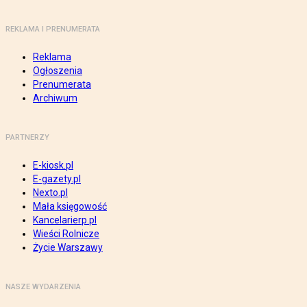
REKLAMA I PRENUMERATA
Reklama
Ogłoszenia
Prenumerata
Archiwum
PARTNERZY
E-kiosk.pl
E-gazety.pl
Nexto.pl
Mała księgowość
Kancelarierp.pl
Wieści Rolnicze
Życie Warszawy
NASZE WYDARZENIA