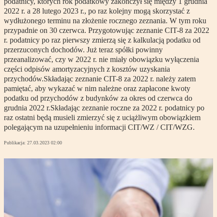
podatnicy, których rok podatkowy zakończył się między 1 grudnia
2022 r. a 28 lutego 2023 r., po raz kolejny mogą skorzystać z
wydłużonego terminu na złożenie rocznego zeznania. W tym roku
przypadnie on 30 czerwca. Przygotowując zeznanie CIT-8 za 2022
r. podatnicy po raz pierwszy zmierzą się z kalkulacją podatku od
przerzuconych dochodów. Już teraz spółki powinny
przeanalizować, czy w 2022 r. nie miały obowiązku wyłączenia
części odpisów amortyzacyjnych z kosztów uzyskania
przychodów.Składając zeznanie CIT-8 za 2022 r. należy zatem
pamiętać, aby wykazać w nim należne oraz zapłacone kwoty
podatku od przychodów z budynków za okres od czerwca do
grudnia 2022 r.Składając zeznanie roczne za 2022 r. podatnicy po
raz ostatni będą musieli zmierzyć się z uciążliwym obowiązkiem
polegającym na uzupełnieniu informacji CIT/WZ / CIT/WZG.
Publikacja:
27.03.2023 02:00