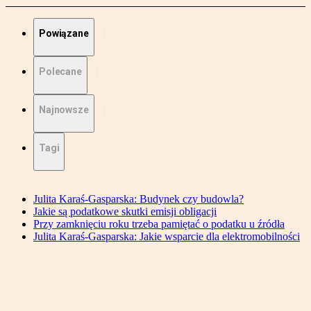
Powiązane
Polecane
Najnowsze
Tagi
Julita Karaś-Gasparska: Budynek czy budowla?
Jakie są podatkowe skutki emisji obligacji
Przy zamknięciu roku trzeba pamiętać o podatku u źródła
Julita Karaś-Gasparska: Jakie wsparcie dla elektromobilności