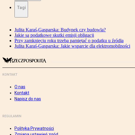
Tagi
Julita Karaś-Gasparska: Budynek czy budowla?
Jakie są podatkowe skutki emisji obligacji
Przy zamknięciu roku trzeba pamiętać o podatku u źródła
Julita Karaś-Gasparska: Jakie wsparcie dla elektromobilności
KONTAKT
O nas
Kontakt
Napisz do nas
REGULAMIN
Polityka Prywatności
Zmiana ustawień zgód