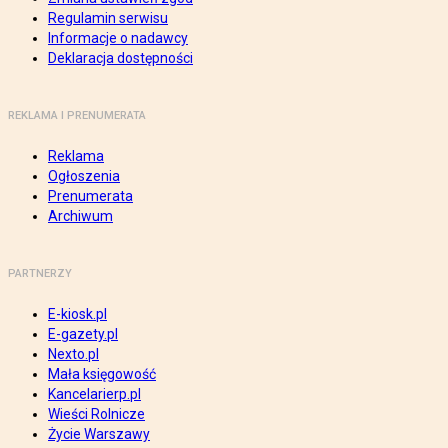
Regulamin serwisu
Informacje o nadawcy
Deklaracja dostępności
REKLAMA I PRENUMERATA
Reklama
Ogłoszenia
Prenumerata
Archiwum
PARTNERZY
E-kiosk.pl
E-gazety.pl
Nexto.pl
Mała księgowość
Kancelarierp.pl
Wieści Rolnicze
Życie Warszawy