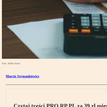
Foto: Adobe Stock
Marcin Szymankiewicz
Czytaj treści PRO.RP.PL za 39 zł mies