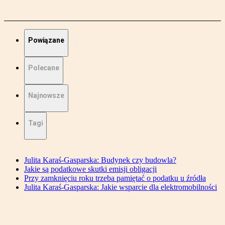
Powiązane
Polecane
Najnowsze
Tagi
Julita Karaś-Gasparska: Budynek czy budowla?
Jakie są podatkowe skutki emisji obligacji
Przy zamknięciu roku trzeba pamiętać o podatku u źródła
Julita Karaś-Gasparska: Jakie wsparcie dla elektromobilności