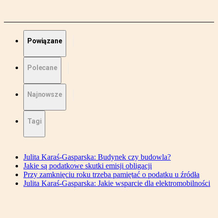
Powiązane
Polecane
Najnowsze
Tagi
Julita Karaś-Gasparska: Budynek czy budowla?
Jakie są podatkowe skutki emisji obligacji
Przy zamknięciu roku trzeba pamiętać o podatku u źródła
Julita Karaś-Gasparska: Jakie wsparcie dla elektromobilności