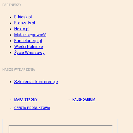
PARTNERZY
E-kiosk.pl
E-gazety.pl
Nexto.pl
Mała księgowość
Kancelarierp.pl
Wieści Rolnicze
Życie Warszawy
NASZE WYDARZENIA
Szkolenia i konferencje
MAPA STRONY
KALENDARIUM
OFERTA PRODUKTOWA